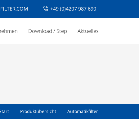
FILTER.COM
+49 (0)4207 987 690
nehmen
Download / Step
Aktuelles
Start
Produktübersicht
Automatikfilter