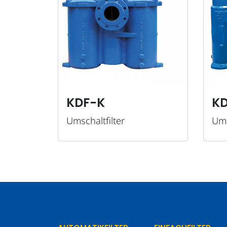
KDF-K
K
Umschaltfilter
Ums