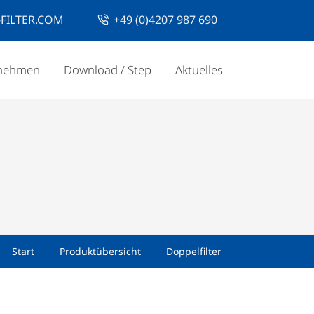
FILTER.COM
+49 (0)4207 987 690
nehmen
Download / Step
Aktuelles
Start
Produktübersicht
Doppelfilter