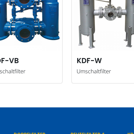
DF-VB
KDF-W
chaltfilter
Umschaltfilter