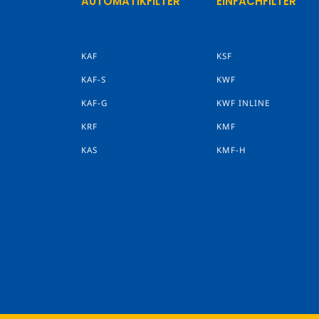
AUTOMATIKFILTER
EINFACHFILTER
KAF
KSF
KAF-S
KWF
KAF-G
KWF INLINE
KRF
KMF
KAS
KMF-H