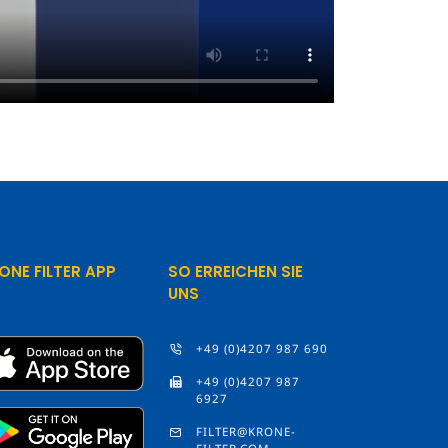
ONE FILTER APP
SO ERREICHEN SIE
UNS
+49 (0)4207 987 690
+49 (0)4207 987
6927
FILTER@KRONE-