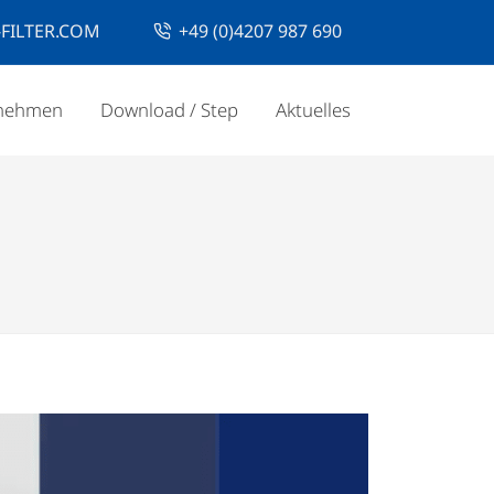
FILTER.COM
+49 (0)4207 987 690
nehmen
Download / Step
Aktuelles